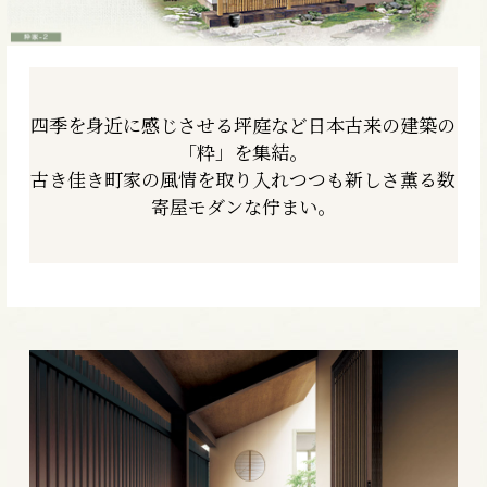
四季を身近に感じさせる坪庭など
日本古来の建築の
「粋」を集結。
古き佳き町家の風情を取り入れつつも
新しさ薫る数
寄屋モダンな佇まい。