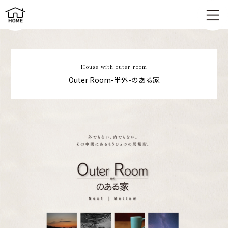
平屋×半外空間「OuterRoom」｜自然とつながる新しい住まい
House with outer room
Outer Room-半外-のある家