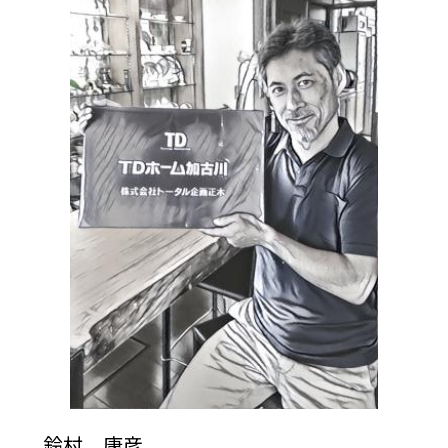
鈴村 康彦